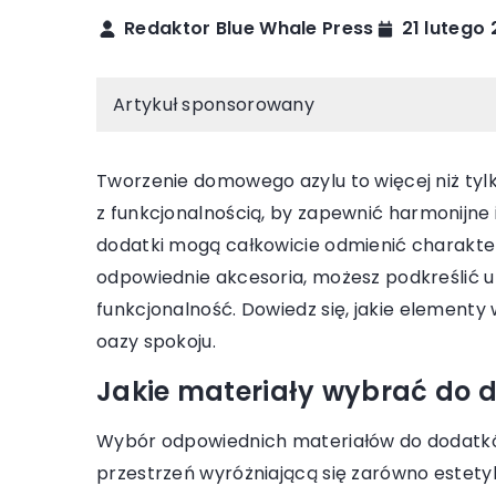
Redaktor Blue Whale Press
21 lutego
AKCESORIA
WOLNY CZAS
Artykuł sponsorowany
Tworzenie domowego azylu to więcej niż tylk
z funkcjonalnością, by zapewnić harmonijne
dodatki mogą całkowicie odmienić charakter
odpowiednie akcesoria, możesz podkreślić u
13 października 2023
05
funkcjonalność. Dowiedz się, jakie elementy
Jak wybrać idealny leżak do twojego
Ja
oazy spokoju.
ogrodu – poradnik dla miłośników
z 
relaksu na świeżym powietrzu
Jakie materiały wybrać do
Od
Odkryj sekrety wyboru idealnego leżaka
dl
Wybór odpowiednich materiałów do dodatk
ogrodowego, które zmienią twoją
ja
przestrzeń wyróżniającą się zarówno estetyką
przestrzeń zewnętrzną w oazę relaksu.
ki