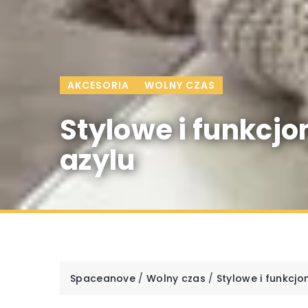
AKCESORIA
WOLNY CZAS
Stylowe i funkcj
azylu
Spaceanove
/
Wolny czas
/
Stylowe i funkcj