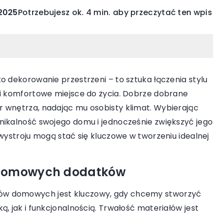
 2025
Potrzebujesz ok. 4 min. aby przeczytać ten wpis
INNE
KOMP
o dekorowanie przestrzeni – to sztuka łączenia stylu
 i komfortowe miejsce do życia. Dobrze dobrane
 wnętrza, nadając mu osobisty klimat. Wybierając
nikalność swojego domu i jednocześnie zwiększyć jego
 lutego 2026
 wystroju mogą stać się kluczowe w tworzeniu idealnej
k wybrać idealną kołdrę dla dziecka
15 marca 2025
wrażliwą skórą?
Wirtualne przes
 domowych dodatków
kryj kluczowe aspekty wyboru kołder
komfortowe sta
a dzieci z delikatną skórą. Dowiedz się,
domu
ów domowych jest kluczowy, gdy chcemy stworzyć
kie materiały są najlepsze i czym
, jak i funkcjonalnością. Trwałość materiałów jest
Odkryj, jak zaar
erować się przy zakupie, aby zapewnić