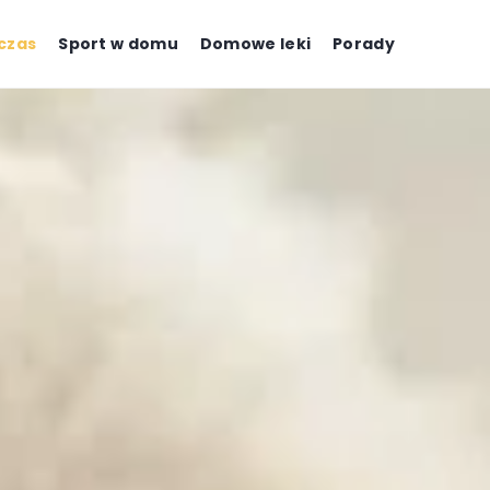
czas
Sport w domu
Domowe leki
Porady