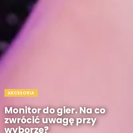
AKCESORIA
Monitor do gier. Na co
zwrócić uwagę przy
wyborze?