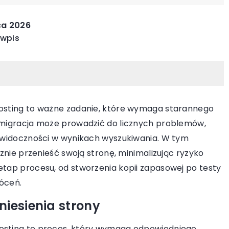
INNE
IN
ca 2026
 wpis
hosting to ważne zadanie, które wymaga starannego
a migracja może prowadzić do licznych problemów,
16 czerwca 2026
k widoczności w wynikach wyszukiwania. W tym
arzędzie do
Jak wybrać idealne narzędzia
cznie przenieść swoją stronę, minimalizując ryzyko
ogrodowe do małego ogrodu?
etap procesu, od stworzenia kopii zapasowej po testy
 w wyborze
łóceń.
Odkryj, jak dobrać narzędzia ogrodo
do pielęgnacji
które ułatwią pracę w małym ogrodzi
niesienia strony
ć zdrowie i
Zadbaj o efektywność i oszczędność
j zieleni przez
miejsca, wybierając odpowiednie
hosting to proces, który wymaga odpowiedniego