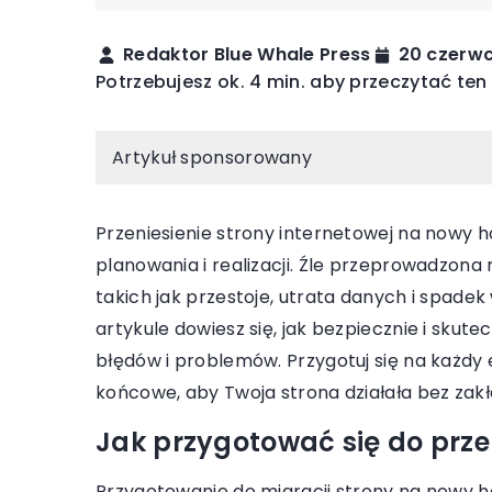
KONSOLE
WOLNY CZAS
Redaktor Blue Whale Press
20 czerw
Potrzebujesz ok. 4 min. aby przeczytać ten
Artykuł sponsorowany
Przeniesienie strony internetowej na nowy 
planowania i realizacji. Źle przeprowadzon
05 kwietnia 2024
nia 2024
takich jak przestoje, utrata danych i spade
Jak wybrać idealne n
sola może pomóc w integracji
artykule dowiesz się, jak bezpiecznie i skute
pielęgnacji trawnika?
?
błędów i problemów. Przygotuj się na każdy 
Odkryj kluczowe kroki
jak konsola może stać się
końcowe, aby Twoja strona działała bez zak
najlepszego narzędzia 
iem integrującym rodzinę
Jak przygotować się do prze
trawnika, aby zapewni
 wspólne gry i aktywności.
doskonały wygląd Twoje
orzyści, jakie płyną z łączenia
Przygotowanie do migracji strony na nowy 