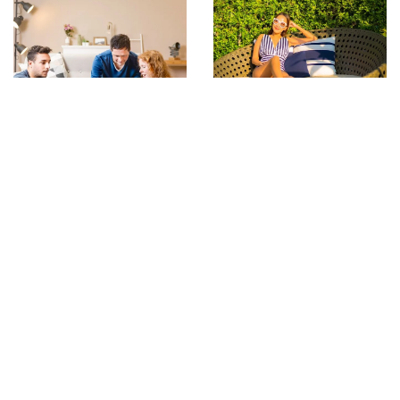
01 lutego 2026
21 lutego 2026
Jak wybrać idealny
Gry planszowe jako
leżak do relaksu w
sposób na integrację
ogrodzie?
domowników i
budowanie relacji
DODAJ KOMENTARZ