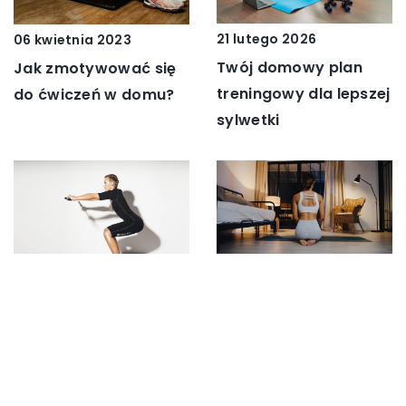
21 lutego 2026
06 kwietnia 2023
Twój domowy plan
Jak zmotywować się
treningowy dla lepszej
do ćwiczeń w domu?
sylwetki
17 lipca 2026
30 marca 2023
Stwórz swoją oazę
Jak wzmocnić
relaksu i aktywności w
mięśnie?
domowym zaciszu