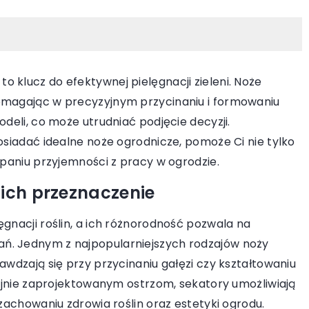
 klucz do efektywnej pielęgnacji zieleni. Noże
pomagając w precyzyjnym przycinaniu i formowaniu
odeli, co może utrudniać podjęcie decyzji.
04 marca 2024
5
posiadać idealne noże ogrodnicze, pomoże Ci nie tylko
Jak wybrać idealny element
stycznych przestrzeni
rpaniu przyjemności z pracy w ogrodzie.
do sufitu podwieszanego, kt
rozwijających się firm
 ich przeznaczenie
również poprawia wentylacj
styczne przestrzenie
Odkryj sposoby na wybór ide
spierać rozwój firm,
ęgnacji roślin, a ich różnorodność pozwala na
ozdób do sufitu podwieszaneg
 koszty operacyjne,
ń. Jednym z najpopularniejszych rodzajów noży
nie tylko pięknie ozdobią Twoj
ość i poprawę
awdzają się przy przycinaniu gałęzi czy kształtowaniu
ale również poprawią cyrkulac
espołów.
yzyjnie zaprojektowanym ostrzom, sekatory umożliwiają
powietrza. Porady ekspertów 
 zachowaniu zdrowia roślin oraz estetyki ogrodu.