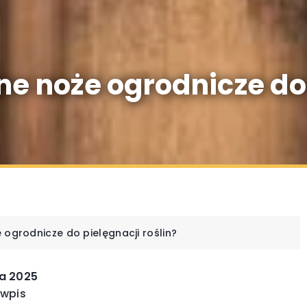
ne noże ogrodnicze do
 ogrodnicze do pielęgnacji roślin?
ia 2025
INNE
 wpis