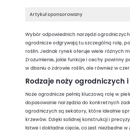
Artykuł sponsorowany
Wybór odpowiednich narzędzi ogrodniczych to
ogrodnicze odgrywają tu szczególną rolę, 
roślin. Jednak rynek oferuje wiele różnych m
1 czerwca 2026
20 grudnia 202
Zrozumienie, jakie funkcje i cechy powinny 
ak wybrać idealne meble loftowe do
Korzyści z ela
w dbaniu o zdrowie roślin, ale również w cze
owoczesnego wnętrza?
biurowych dla 
Rodzaje noży ogrodniczych i
dkryj, jak wybrać meble loftowe, które
Odkryj, jak ela
zbogacą Twoje nowoczesne wnętrze.
biurowe mogą w
Noże ogrodnicze pełnią kluczową rolę w piel
owiedz się, na co zwrócić uwagę przy
oferując niższe
dopasowanie narzędzia do konkretnych zada
yborze, aby stworzyć przestrzeń
większą mobiln
ogrodniczych są sekatory, które idealnie spr
ełną charakteru i stylu.
efektywności z
krzewów. Dzięki solidnej konstrukcji i prec
łatwe i dokładne cięcie, co jest niezbędne w