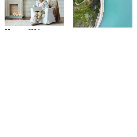
03 marca 2024
14 grudnia 2025
Kominek gazowy do
Innowacyjne
domu – cechy, jakie
rozwiązania w
warto uwzględnić
przechowywaniu i
przy jego zakupie
gospodarowaniu
wodą deszczową
16 marca 2026
02 kwietnia 2026