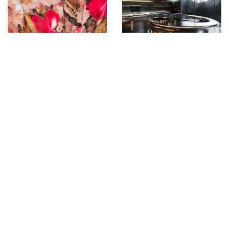
10 września 2024
Jak elegancko i
11 maja 2026
funkcjonalnie
Kreatywne sposoby
zintegrować ciemne
na personalizację
elementy
wnętrz za pomocą
wyposażenia w
wielokrotnego użytku
nowoczesnej kuchni
wzorów malarskich
DODAJ KOMENTARZ