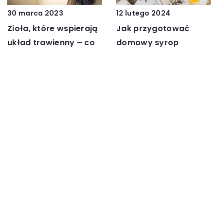
30 marca 2023
12 lutego 2024
Zioła, które wspierają
Jak przygotować
układ trawienny – co
domowy syrop
warto mieć w swojej
ziołowy na
ziołowej apteczce?
przeziębienie?
DODAJ KOMENTARZ