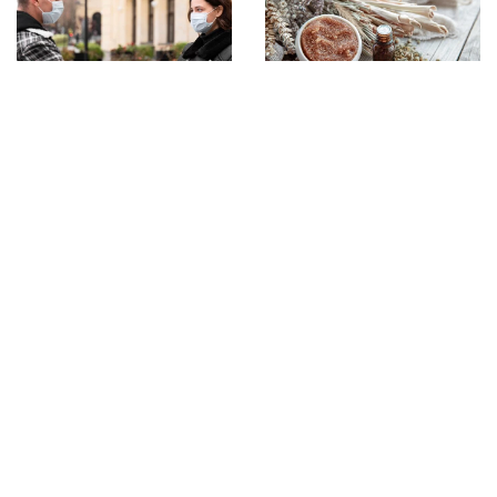
07 maja 2024
15 maja 2025
Jak skutecznie
Ziołowe inspiracje dla
zabezpieczyć miejsca
zdrowego domu:
publiczne przed
naturalne wsparcie w
bakteriami?
codziennej pielęgnacji
zdrowia
DODAJ KOMENTARZ