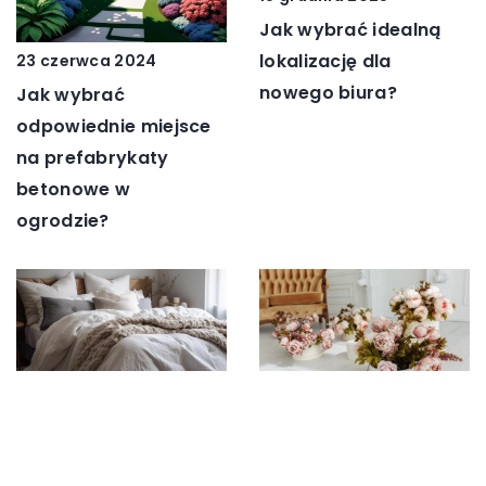
Jak wybrać idealną
lokalizację dla
23 czerwca 2024
nowego biura?
Jak wybrać
odpowiednie miejsce
na prefabrykaty
betonowe w
ogrodzie?
14 marca 2025
18 października 2023
Jak wybrać idealną
Jak wybrać idealną
pościel bawełnianą