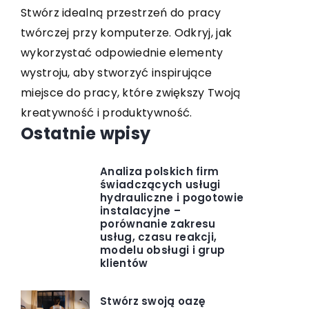
zmyware
Stwórz idealną przestrzeń do pracy
Odkryj sku
twórczej przy komputerze. Odkryj, jak
błyszcząc
wykorzystać odpowiednie elementy
nabłyszcz
wystroju, aby stworzyć inspirujące
ne
plam i zac
miejsce do pracy, które zwiększy Twoją
zasięgu Two
kreatywność i produktywność.
Ostatnie wpisy
Analiza polskich firm
świadczących usługi
hydrauliczne i pogotowie
instalacyjne –
porównanie zakresu
usług, czasu reakcji,
modelu obsługi i grup
klientów
Stwórz swoją oazę