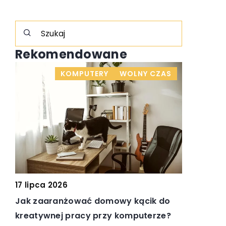
Rekomendowane
NE
KOMPUTERY
WOLNY CZAS
08 kwietn
17 lipca 2026
Porady na
Jak zaaranżować domowy kącik do
ści
wykorzys
kreatywnej pracy przy komputerze?