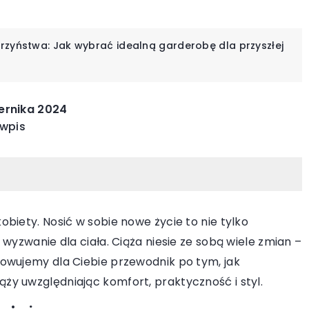
zyństwa: Jak wybrać idealną garderobę dla przyszłej
INNE
IN
ernika 2024
 wpis
biety. Nosić w sobie nowe życie to nie tylko
wyzwanie dla ciała. Ciąża niesie ze sobą wiele zmian –
06 kwietnia 2025
owujemy dla Ciebie przewodnik po tym, jak
czynia z
Ewolucja ceramiki: od funkcjonalno
y uwzględniając komfort, praktyczność i styl.
łyszczacza do
do sztuki użytkowej