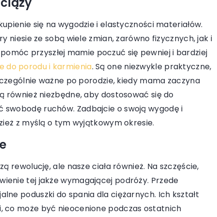
ciąży
Prześledź fascynującą przemianę
dy na osiągnięcie
kupienie się na wygodzie i elastyczności materiałów.
ceramiki, która z praktycznego
 za pomocą
y niesie ze sobą wiele zmian, zarówno fizycznych, jak i
rzemiosła stała się sztuką użytkową,
warek. Bez smug,
omóc przyszłej mamie poczuć się pewniej i bardziej
łącząc historię, estetykę i nowoczes
konałe efekty w
e do porodu i karmienia
. Są one niezwykle praktyczne,
technologie.
 szczególnie ważne po porodzie, kiedy mama zaczyna
są również niezbędne, aby dostosować się do
ć swobodę ruchów. Zadbajcie o swoją wygodę i
dzież z myślą o tym wyjątkowym okresie.
ie
zą rewolucję, ale nasze ciała również. Na szczęście,
ienie tej jakże wymagającej podróży. Przede
lne poduszki do spania dla ciężarnych. Ich kształt
i, co może być nieocenione podczas ostatnich