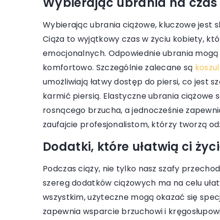
Wybierając ubrania na czas 
zmywarek
Odkryj skuteczne meto
Wybierając ubrania ciążowe, kluczowe jest s
błyszczących naczyń
Ciąża to wyjątkowy czas w życiu kobiety, któr
nabłyszczacza do zmy
emocjonalnych. Odpowiednie ubrania mogą p
plam i zacieków - dos
komfortowo. Szczególnie zalecane są
koszul
zasięgu Twojej ręki.
umożliwiają łatwy dostęp do piersi, co jest
karmić piersią. Elastyczne ubrania ciążowe 
rosnącego brzucha, a jednocześnie zapewni
zaufajcie profesjonalistom, którzy tworzą o
Dodatki, które ułatwią ci życ
Podczas ciąży, nie tylko nasz szafy przechod
szereg dodatków ciążowych ma na celu ułatw
wszystkim, użyteczne mogą okazać się specja
zapewnia wsparcie brzuchowi i kręgosłupow