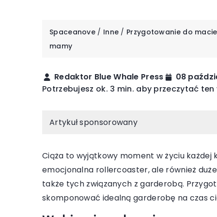
Spaceanove
/
Inne
/
Przygotowanie do macier
mamy
Redaktor Blue Whale Press
08 paździ
Potrzebujesz ok. 3 min. aby przeczytać ten
Artykuł sponsorowany
Ciąża to wyjątkowy moment w życiu każdej ko
emocjonalna rollercoaster, ale również duże 
08 kwietnia 2024
także tych związanych z garderobą. Przygot
Porady na lśniące na
skomponować idealną garderobę na czas ciąż
wykorzystaniem nab