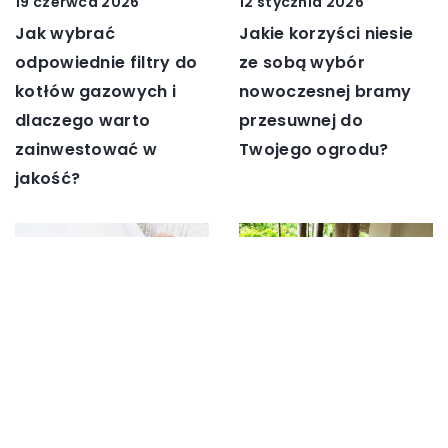
19 czerwca 2026
12 stycznia 2026
Jak wybrać
Jakie korzyści niesie
odpowiednie filtry do
ze sobą wybór
kotłów gazowych i
nowoczesnej bramy
dlaczego warto
przesuwnej do
zainwestować w
Twojego ogrodu?
jakość?
15 października 2025
15 stycznia 2025
Jak wybrać idealną
Jak stworzyć
poduszkę dla
przytulną przestrzeń