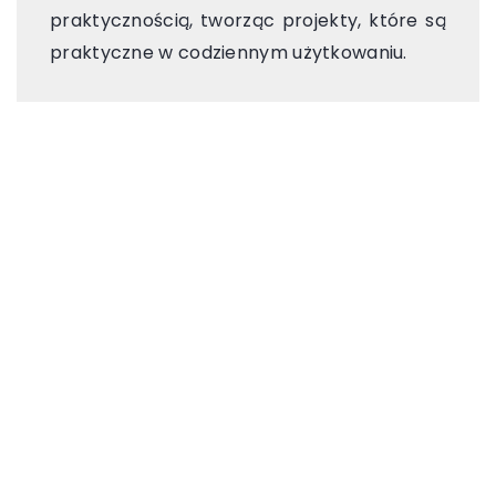
praktycznością, tworząc projekty, które są
praktyczne w codziennym użytkowaniu.
ZOBACZ RÓWNIEŻ
08 marca 2023
Sprawdzone sposoby
na czystą armaturę
20 kwietnia 2023