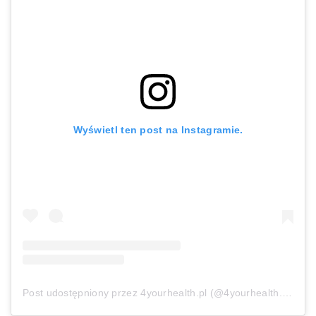
Wyświetl ten post na Instagramie.
Post udostępniony przez 4yourhealth.pl (@4yourhealth.pl)