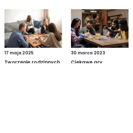
30 marca 2023
17 maja 2025
Ciekawe gry
Tworzenie rodzinnych
planszowe dla
wspomnień przy
dorosłych
planszówkach w
domowym zaciszu
DODAJ KOMENTARZ